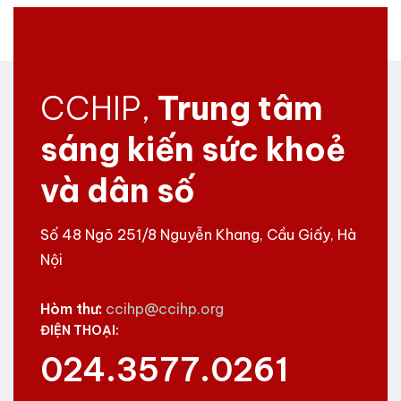
CCHIP,
Trung tâm
sáng kiến sức khoẻ
và dân số
Số 48 Ngõ 251/8 Nguyễn Khang, Cầu Giấy, Hà
Nội
Hòm thư:
ccihp@ccihp.org
ĐIỆN THOẠI:
024.3577.0261