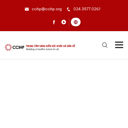
ccihp@ccihp.org
024.3577.0261