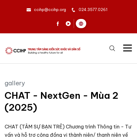
ccihp@ccihp.org
024.3577.0261
gallery
CHAT - NextGen - Mùa 2
(2025)
CHAT (TÂM SỰ BẠN TRẺ) Chương trình Thông tin - Tư
vấn và hỗ trợ cộng đồng vị thành niên/ thanh niên về