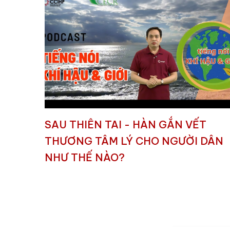
SAU THIÊN TAI - HÀN GẮN VẾT
THƯƠNG TÂM LÝ CHO NGƯỜI DÂN
NHƯ THẾ NÀO?