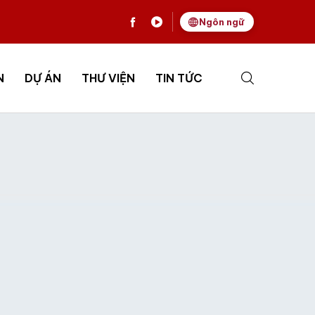
Ngôn ngữ
N
DỰ ÁN
THƯ VIỆN
TIN TỨC