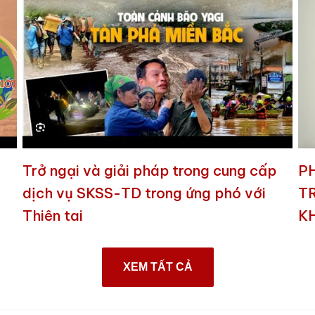
Trở ngại và giải pháp trong cung cấp
P
dịch vụ SKSS-TD trong ứng phó với
T
Thiên tai
K
XEM TẤT CẢ