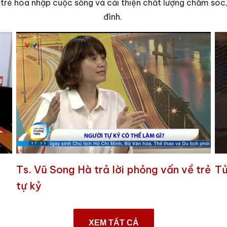
trẻ hòa nhập cuộc sống và cải thiện chất lượng chăm sóc,
đình.
Ts. Vũ Song Hà trả lời phỏng vấn về trẻ
Tủ
tự kỷ
XEM TẤT CẢ