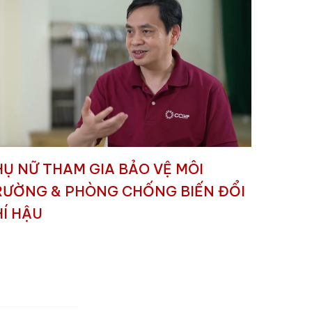
HỤ NỮ THAM GIA BẢO VỆ MÔI
RƯỜNG & PHÒNG CHỐNG BIẾN ĐỔI
HÍ HẬU