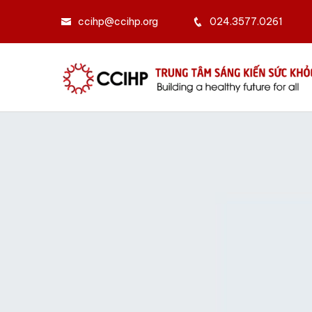
ccihp@ccihp.org
024.3577.0261