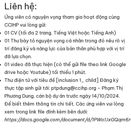
Liên hệ:
Ứng viên có nguyện vọng tham gia hoạt động cùng
CCIHP vui lòng gửi:
01 CV (tối đa 2 trang, Tiếng Việt hoặc Tiếng Anh)
01 Thư bày tỏ nguyện vọng cá nhân trong đó nêu rõ vị
trí đăng ký và năng lực của bản thân phù hợp với vị trí
đã lựa chọn.
01 video đã thực hiện (có thể gửi file theo link Google
drive hoặc Youtube) tối thiểu 1 phút.
Thư điện tử với tiêu đề [inclusion 1_ child] Đăng ký
thực tập sinh gửi tới: ptpdung@ccihp.org – Phạm Thị
Phương Dung, cán bộ dự án trước ngày 14/10/2024.
Để biết thêm thông tin chi tiết, Các ứng viên vui lòng
xem trong link file đính kèm bên dưới:
https://docs.google.com/document/d/1PWo1JxGQq