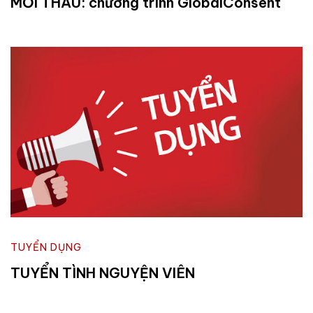
MỜI THẦU: chương trình GlobalConsent
TUYỂN DỤNG
TUYỂN TÌNH NGUYỆN VIÊN