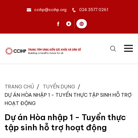
ccihp@ccihp.org
024.3577.0261
TRANG CHỦ
TUYỂN DỤNG
DỰ ÁN HÒA NHẬP 1 - TUYỂN THỰC TẬP SINH HỖ TRỢ
HOẠT ĐỘNG
Dự án Hòa nhập 1 - Tuyển thực
tập sinh hỗ trợ hoạt động