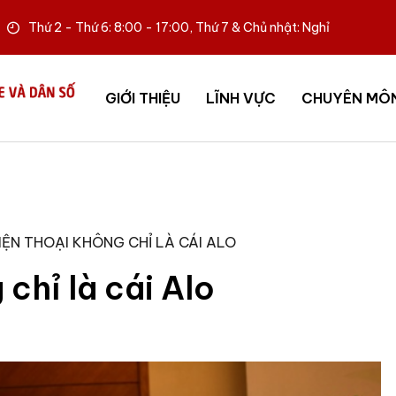
Thứ 2 - Thứ 6: 8:00 - 17:00, Thứ 7 & Chủ nhật: Nghỉ
GIỚI THIỆU
LĨNH VỰC
CHUYÊN MÔ
IỆN THOẠI KHÔNG CHỈ LÀ CÁI ALO
 chỉ là cái Alo