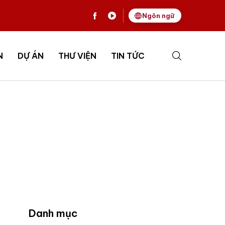
Ngôn ngữ
N
DỰ ÁN
THƯ VIỆN
TIN TỨC
Danh mục