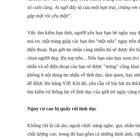
số cuối cùng. Ai ngờ đấy là của một bạn trai, chúng em 
gặp mặt rồi yêu thật!".
Việc tìm kiếm bạn tình, người yêu hay bạn bè ngày nay đ
noi.vn. một trang giúp các bạn tìm “một nửa” ngay trên d
điện thoại. Bạn gửi tin nhắn càng nhiều thì sẽ được lên
chọn người đẹp, lên top trên... Nếu bạn nào hay xem tivi 
nhắn và số điện thoại của bạn sẽ được "trưng" công khai 
không ít nội dung tin nhắn về tình dục, làm quen, hay nh
dễ được lên hàng VIP. Khi đó, yêu cầu về bài hát ưa thí
tìm kiếm và thông tin về tình dục của giới trẻ ngày càng 
Nguy cơ cao bị quấy rối tình dục
Không chỉ là cái alo, ngoài chức năng nghe, gọi, nhắn ti
chất lượng cao, trong đó bao gồm cả những hình ảnh, cli