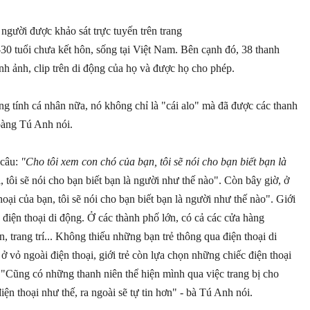
người được khảo sát trực tuyến trên trang
-30 tuổi chưa kết hôn, sống tại Việt Nam. Bên cạnh đó, 38 thanh
nh ảnh, clip trên di động của họ và được họ cho phép.
ng tính cá nhân nữa, nó không chỉ là "cái alo" mà đã được các thanh
Hoàng Tú Anh nói.
 câu:
"Cho tôi xem con chó của bạn, tôi sẽ nói cho bạn biết bạn là
i, tôi sẽ nói cho bạn biết bạn là người như thế nào". Còn bây giờ, ở
oại của bạn, tôi sẽ nói cho bạn biết bạn là người như thế nào". Giới
 điện thoại di động. Ở các thành phố lớn, có cả các cửa hàng
, trang trí... Không thiếu những bạn trẻ thông qua điện thoại di
 vỏ ngoài điện thoại, giới trẻ còn lựa chọn những chiếc điện thoại
 "Cũng có những thanh niên thể hiện mình qua việc trang bị cho
iện thoại như thế, ra ngoài sẽ tự tin hơn" - bà Tú Anh nói.