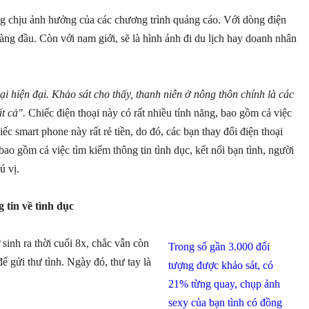
ng chịu ảnh hưởng của các chương trình quảng cáo. Với dòng điện
hàng đầu. Còn với nam giới, sẽ là hình ảnh đi du lịch hay doanh nhân
i hiện đại. Khảo sát cho thấy, thanh niên ở nông thôn chính là các
ất cả".
Chiếc điện thoại này có rất nhiều tính năng, bao gồm cả việc
ếc smart phone này rất rẻ tiền, do đó, các bạn thay đổi điện thoại
 bao gồm cả việc tìm kiếm thông tin tình dục, kết nối bạn tình, người
ú vị.
 tin về tình dục
sinh ra thời cuối 8x, chắc vẫn còn
Trong số gần 3.000 đối
 gửi thư tình. Ngày đó, thư tay là
tượng được khảo sát, có
21% từng quay, chụp ảnh
sexy của bạn tình có đồng