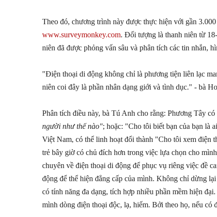
Theo đó, chương trình này được thực hiện với gần 3.000 
www.surveymonkey.com
. Đối tượng là thanh niên từ 18
niên đã được phỏng vấn sâu và phân tích các tin nhắn, hì
"Điện thoại di động không chỉ là phương tiện liên lạc ma
niên coi đây là phần nhân dạng giới và tình dục." - bà 
Phân tích điều này, bà Tú Anh cho rằng: Phương Tây có
người như thế nào"
; hoặc: "Cho tôi biết bạn của bạn là a
Việt Nam, có thể linh hoạt đổi thành "Cho tôi xem điện th
trẻ bây giờ có chủ đích hơn trong việc lựa chọn cho mình
chuyên về điện thoại di động để phục vụ riêng việc đề can
động để thể hiện đẳng cấp của mình. Không chỉ dừng lại ở
có tính năng đa dạng, tích hợp nhiều phần mềm hiện đại.
mình dòng điện thoại độc, lạ, hiếm. Bởi theo họ, nếu có đ