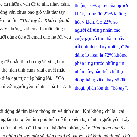
kể cả những vấn đề tế nhị, nhạy cảm.
thuận, 16% quay của người
ỏng vấn chưa bao giờ viết thư tay
khác, trong đó 25% không
ên trả lời:
"Thư tay à? Khái niệm lỗi
hỏi ý kiến. Có 22% số
 Vậy nhưng, với email - một công cụ
người đã từng nhận các
gười dùng để gửi email cho người yêu
cuộc gọi và tin nhắn quấy
rối tình dục. Tuy nhiên, điều
đáng lo ngại là 72% không
g để nhắn tin cho người yêu, bạn
phản ứng trước những tin
 thể hiện tình cảm, giải quyết mâu
nhắn này, hầu hết chỉ thụ
iễn đạt trực tiếp bằng lời... "Có
động bằng việc thay số điện
 chỉ với người yêu mình" - bà Tú Anh
thoại, phần lớn thì "bó tay".
 động để tìm kiếm thông tin về tình dục . Khi không chỉ là "cái
àng làm tăng lên tính phổ biến để tìm kiếm bạn tình, người yêu. Lấy
p nữ sinh viên đại học xa nhà được phỏng vấn:
"Em quen anh ấy
em nhắn tin vào một số điện thoại rất vu vơ, chỉ khác mình một chữ