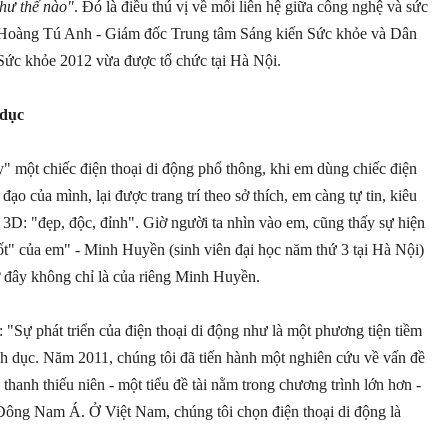
như thế nào"
. Đó là điều thú vị về mối liên hệ giữa công nghệ và sức
Hoàng Tú Anh - Giám đốc Trung tâm Sáng kiến Sức khỏe và Dân
 Sức khỏe 2012 vừa được tổ chức tại Hà Nội.
 dục
" một chiếc điện thoại di động phổ thông, khi em dùng chiếc điện
ạo của mình, lại được trang trí theo sở thích, em càng tự tin, kiêu
3D: "đẹp, độc, đỉnh". Giờ người ta nhìn vào em, cũng thấy sự hiện
t" của em" - Minh Huyền (sinh viên đại học năm thứ 3 tại Hà Nội)
ờ đây không chỉ là của riêng Minh Huyền.
"Sự phát triển của điện thoại di động như là một phương tiện tiềm
nh dục. Năm 2011, chúng tôi đã tiến hành một nghiên cứu về vấn đề
thanh thiếu niên - một tiểu đề tài nằm trong chương trình lớn hơn -
 Đông Nam Á. Ở Việt Nam, chúng tôi chọn điện thoại di động là