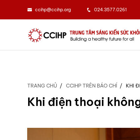
ccihp@ccihp.org
024.3577.0261
TRANG CHỦ
CCIHP TRÊN BÁO CHÍ
KHI Đ
Khi điện thoại không