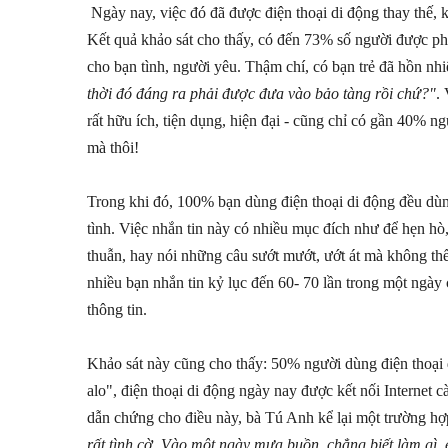
Ngày nay, việc đó đã được điện thoại di động thay thế, 
Kết quả khảo sát cho thấy, có đến 73% số người được ph
cho bạn tình, người yêu. Thậm chí, có bạn trẻ đã hồn nhi
thời đó đáng ra phải được đưa vào bảo tàng rồi chứ?"
.
rất hữu ích, tiện dụng, hiện đại - cũng chỉ có gần 40% n
mà thôi!
Trong khi đó, 100% bạn dùng điện thoại di động đều dùn
tình. Việc nhắn tin này có nhiều mục đích như để hẹn hò,
thuẫn, hay nói những câu sướt mướt, ướt át mà không thể d
nhiều bạn nhắn tin kỷ lục đến 60- 70 lần trong một ngày
thông tin.
Khảo sát này cũng cho thấy: 50% người dùng điện thoại di
alo", điện thoại di động ngày nay được kết nối Internet c
dẫn chứng cho điều này, bà Tú Anh kể lại một trường hợ
rất tình cờ. Vào một ngày mưa buồn, chẳng biết làm gì, 