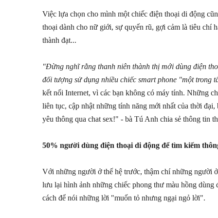
Việc lựa chọn cho mình một chiếc điện thoại di động cũ
thoại dành cho nữ giới, sự quyến rũ, gợi cảm là tiêu chí 
thành đạt...
"Đừng nghĩ rằng thanh niên thành thị mới dùng điện thoạ
đối tượng sử dụng nhiều chiếc smart phone "một trong t
kết nối Internet, vì các bạn không có máy tính. Những chi
liên tục, cập nhật những tính năng mới nhất của thời đại,
yêu thông qua chat sex!" - bà Tú Anh chia sẻ thông tin th
50% người dùng điện thoại di động để tìm kiếm thông
Với những người ở thế hệ trước, thậm chí những người ở 
lưu lại hình ảnh những chiếc phong thư màu hồng dùng để
cách để nói những lời "muốn tỏ nhưng ngại ngỏ lời".