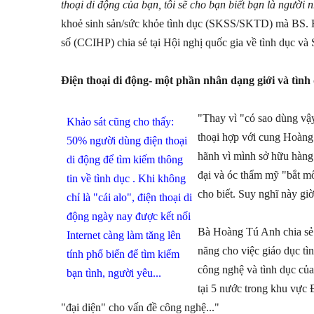
thoại di động của bạn, tôi sẽ cho bạn biết bạn là người 
khoẻ sinh sản/sức khỏe tình dục (SKSS/SKTD) mà BS. 
số (CCIHP) chia sẻ tại Hội nghị quốc gia về tình dục và
Điện thoại di động- một phần nhân dạng giới và tình
"Thay vì "có sao dùng vậy
Khảo sát cũng cho thấy:
thoại hợp với cung Hoàng đ
50% người dùng điện thoại
hãnh vì mình sở hữu hàng 
di động để tìm kiếm thông
đại và óc thẩm mỹ "bắt mố
tin về tình dục . Khi không
cho biết. Suy nghĩ này gi
chỉ là "cái alo", điện thoại di
động ngày nay được kết nối
Bà Hoàng Tú Anh chia sẻ: 
Internet càng làm tăng lên
năng cho việc giáo dục tì
tính phổ biến để tìm kiếm
công nghệ và tình dục của 
bạn tình, người yêu...
tại 5 nước trong khu vực
"đại diện" cho vấn đề công nghệ..."