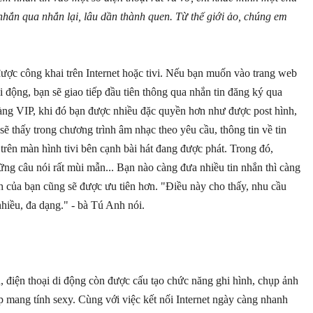
nhắn qua nhắn lại, lâu dần thành quen. Từ thế giới ảo, chúng em
ược công khai trên Internet hoặc tivi. Nếu bạn muốn vào trang web
i động, bạn sẽ giao tiếp đầu tiên thông qua nhắn tin đăng ký qua
 hàng VIP, khi đó bạn được nhiều đặc quyền hơn như được post hình,
sẽ thấy trong chương trình âm nhạc theo yêu cầu, thông tin về tin
trên màn hình tivi bên cạnh bài hát đang được phát. Trong đó,
ững câu nói rất mùi mẫn... Bạn nào càng đưa nhiều tin nhắn thì càng
ch của bạn cũng sẽ được ưu tiên hơn. "Điều này cho thấy, nhu cầu
nhiều, đa dạng." - bà Tú Anh nói.
n, điện thoại di động còn được cấu tạo chức năng ghi hình, chụp ảnh
p mang tính sexy. Cùng với việc kết nối Internet ngày càng nhanh