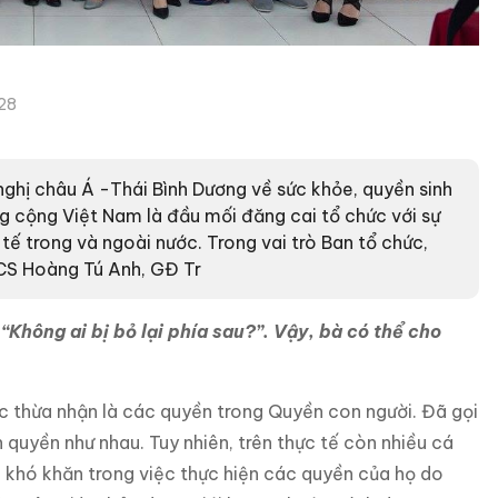
28
nghị châu Á -Thái Bình Dương về sức khỏe, quyền sinh
ng cộng Việt Nam là đầu mối đăng cai tổ chức với sự
tế trong và ngoài nước. Trong vai trò Ban tổ chức,
CS Hoàng Tú Anh, GĐ Tr
“Không ai bị bỏ lại phía sau?”. Vậy, bà có thể cho
c thừa nhận là các quyền trong Quyền con người. Đã gọi
 quyền như nhau. Tuy nhiên, trên thực tế còn nhiều cá
 khó khăn trong việc thực hiện các quyền của họ do