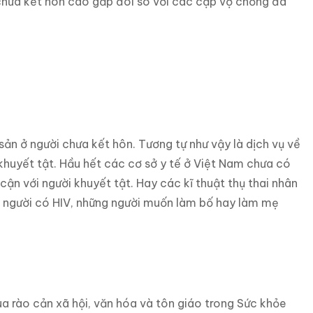
n chưa kết hôn cao gấp đôi so với các cặp vợ chồng đã
sản ở người chưa kết hôn. Tương tự như vậy là dịch vụ về
 khuyết tật. Hầu hết các cơ sở y tế ở Việt Nam chưa có
 cận với người khuyết tật. Hay các kĩ thuật thụ thai nhân
g người có HIV, những người muốn làm bố hay làm mẹ
ua rào cản xã hội, văn hóa và tôn giáo trong Sức khỏe