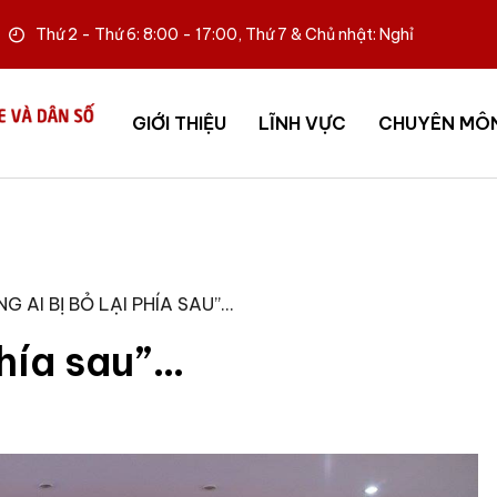
Thứ 2 - Thứ 6: 8:00 - 17:00, Thứ 7 & Chủ nhật: Nghỉ
GIỚI THIỆU
LĨNH VỰC
CHUYÊN MÔ
G AI BỊ BỎ LẠI PHÍA SAU”…
phía sau”…