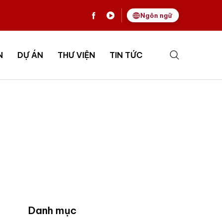
Ngôn ngữ
N
DỰ ÁN
THƯ VIỆN
TIN TỨC
Danh mục