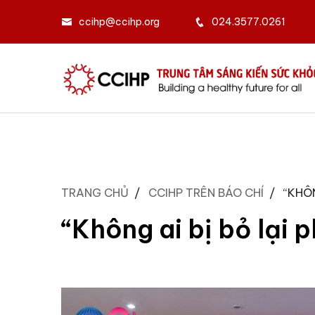
ccihp@ccihp.org
024.3577.0261
TRANG CHỦ
CCIHP TRÊN BÁO CHÍ
“KHÔN
“Không ai bị bỏ lại 