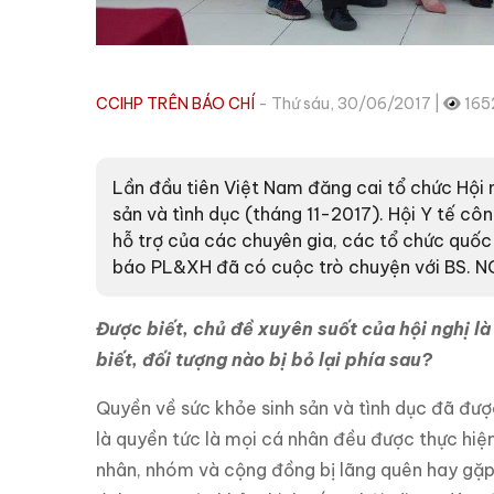
CCIHP TRÊN BÁO CHÍ
- Thứ sáu, 30/06/2017 |
165
Lần đầu tiên Việt Nam đăng cai tổ chức Hội 
sản và tình dục (tháng 11-2017). Hội Y tế cô
hỗ trợ của các chuyên gia, các tổ chức quốc 
báo PL&XH đã có cuộc trò chuyện với BS. N
Được biết, chủ đề xuyên suốt của hội nghị là 
biết, đối tượng nào bị bỏ lại phía sau?
Quyền về sức khỏe sinh sản và tình dục đã đượ
là quyền tức là mọi cá nhân đều được thực hiện
nhân, nhóm và cộng đồng bị lãng quên hay gặp