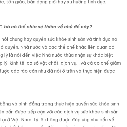
 tộc, tôn giáo, bản dạng giới hay xu hướng tình dục.
”, bà có thể chia sẻ thêm về chủ đề này?
 nói chung hay quyền sức khỏe sinh sản và tình dục nói
 có quyền, Nhà nước và các thể chế khác liên quan có
 lý là nói đến việc Nhà nước thừa nhận sự khác biệt
 lý, kinh tế, cơ sở vật chất, dịch vụ… và cả cơ chế giám
ược các rào cản như đã nói ở trên và thực hiện được
bằng và bình đẳng trong thực hiện quyền sức khỏe sinh
niên cần được tiếp cận với các dịch vụ sức khỏe sinh sản
 tại ở Việt Nam, tỷ lệ không được đáp ứng nhu cầu về