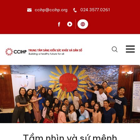
ccihp@ccihp.org
024.3577.0261
Tầm nhìn và sứ mệnh