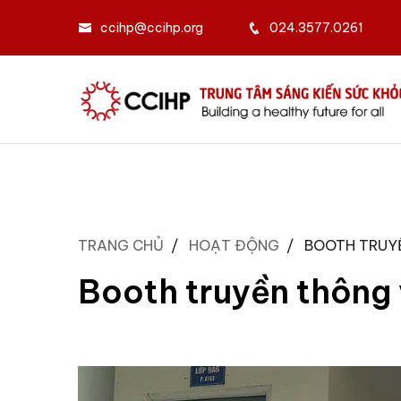
ccihp@ccihp.org
024.3577.0261
TRANG CHỦ
HOẠT ĐỘNG
BOOTH TRUYỀ
Booth truyền thông v