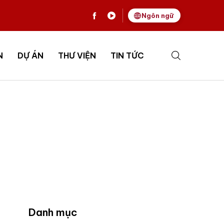
Ngôn ngữ
N
DỰ ÁN
THƯ VIỆN
TIN TỨC
Danh mục