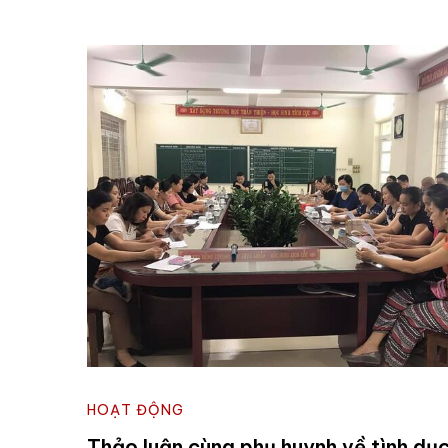
HOẠT ĐỘNG
Thảo luận cùng phụ huynh về tình dụ