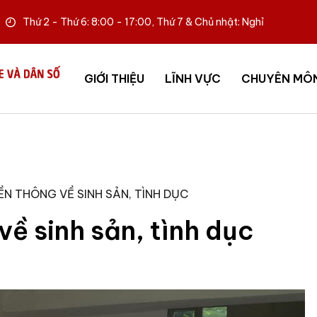
Thứ 2 - Thứ 6: 8:00 - 17:00, Thứ 7 & Chủ nhật: Nghỉ
GIỚI THIỆU
LĨNH VỰC
CHUYÊN MÔ
N THÔNG VỀ SINH SẢN, TÌNH DỤC
ề sinh sản, tình dục