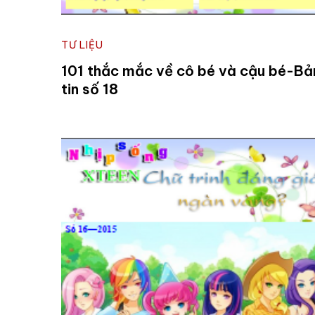
TƯ LIỆU
101 thắc mắc về cô bé và cậu bé-Bả
tin số 18