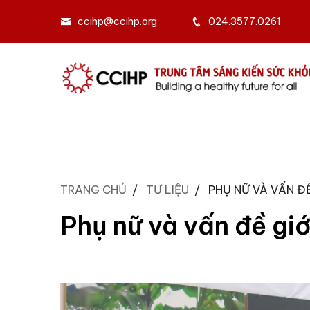
ccihp@ccihp.org
024.3577.0261
TRANG CHỦ
TƯ LIỆU
PHỤ NỮ VÀ VẤN ĐỀ
Phụ nữ và vấn đề giớ