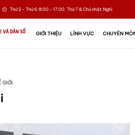
Thứ 2 - Thứ 6: 8:00 - 17:00, Thứ 7 & Chủ nhật: Nghỉ
GIỚI THIỆU
LĨNH VỰC
CHUYÊN MÔ
 GIỚI
i