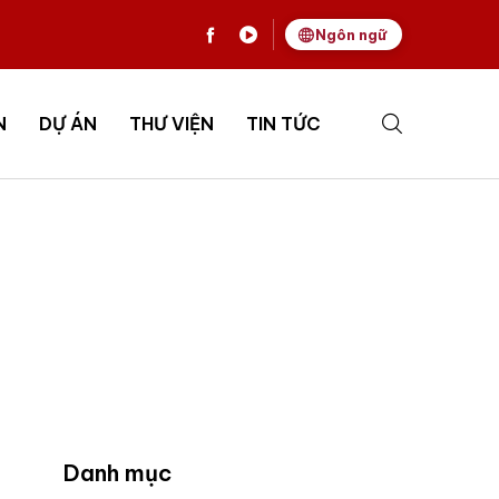
Ngôn ngữ
N
DỰ ÁN
THƯ VIỆN
TIN TỨC
Danh mục