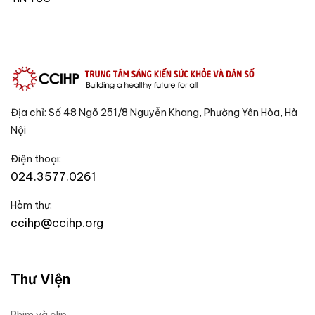
Địa chỉ: Số 48 Ngõ 251/8 Nguyễn Khang, Phường Yên Hòa, Hà
Nội
Điện thoại:
024.3577.0261
Hòm thư:
ccihp@ccihp.org
Thư Viện
Phim và clip