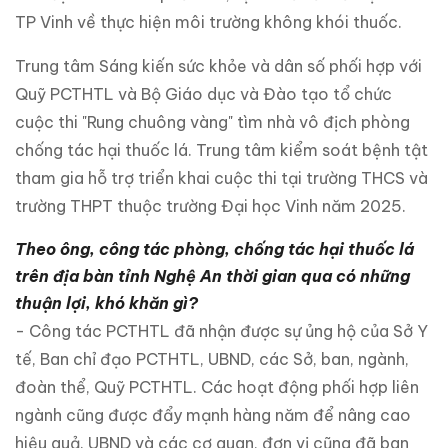
TP Vinh về thực hiện môi trường không khói thuốc.
Trung tâm Sáng kiến sức khỏe và dân số phối hợp với
Quỹ PCTHTL và Bộ Giáo dục và Đào tạo tổ chức
cuộc thi "Rung chuông vàng" tìm nhà vô địch phòng
chống tác hại thuốc lá. Trung tâm kiểm soát bệnh tật
tham gia hỗ trợ triển khai cuộc thi tại trường THCS và
trường THPT thuộc trường Đại học Vinh năm 2025.
Theo ông, công tác phòng, chống tác hại thuốc lá
trên địa bàn tỉnh Nghệ An thời gian qua có những
thuận lợi, khó khăn gì?
- Công tác PCTHTL đã nhận được sự ủng hộ của Sở Y
tế, Ban chỉ đạo PCTHTL, UBND, các Sở, ban, ngành,
đoàn thể, Quỹ PCTHTL. Các hoạt động phối hợp liên
ngành cũng được đẩy mạnh hàng năm để nâng cao
hiệu quả. UBND và các cơ quan, đơn vị cũng đã ban