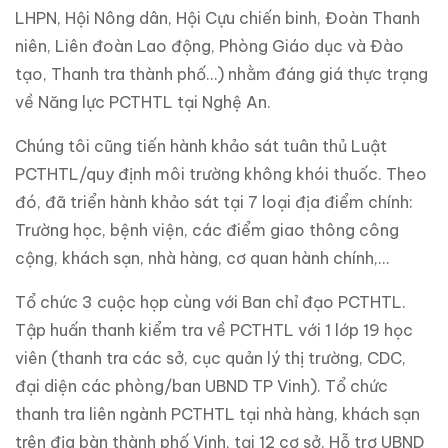
LHPN, Hội Nông dân, Hội Cựu chiến binh, Đoàn Thanh
niên, Liên đoàn Lao động, Phòng Giáo dục và Đào
tạo, Thanh tra thành phố…) nhằm đáng giá thực trạng
về Năng lực PCTHTL tại Nghệ An.
Chúng tôi cũng tiến hành khảo sát tuân thủ Luật
PCTHTL/quy định môi trường không khói thuốc. Theo
đó, đã triển hành khảo sát tại 7 loại địa điểm chính:
Trường học, bệnh viện, các điểm giao thông công
cộng, khách sạn, nhà hàng, cơ quan hành chính,…
Tổ chức 3 cuộc họp cùng với Ban chỉ đạo PCTHTL.
Tập huấn thanh kiểm tra về PCTHTL với 1 lớp 19 học
viên (thanh tra các sở, cục quản lý thị trường, CDC,
đại diện các phòng/ban UBND TP Vinh). Tổ chức
thanh tra liên ngành PCTHTL tại nhà hàng, khách sạn
trên địa bàn thành phố Vinh, tại 12 cơ sở. Hỗ trợ UBND