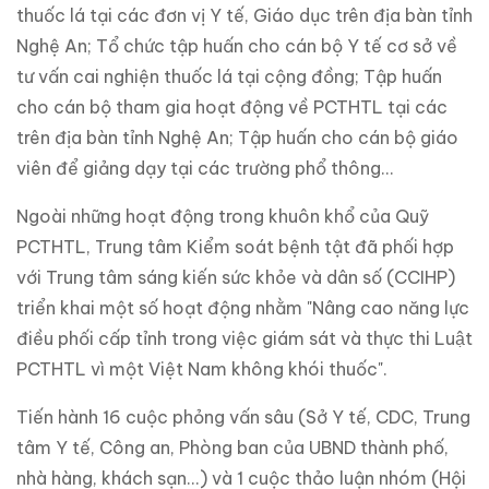
thuốc lá tại các đơn vị Y tế, Giáo dục trên địa bàn tỉnh
Nghệ An; Tổ chức tập huấn cho cán bộ Y tế cơ sở về
tư vấn cai nghiện thuốc lá tại cộng đồng; Tập huấn
cho cán bộ tham gia hoạt động về PCTHTL tại các
trên địa bàn tỉnh Nghệ An; Tập huấn cho cán bộ giáo
viên để giảng dạy tại các trường phổ thông...
Ngoài những hoạt động trong khuôn khổ của Quỹ
PCTHTL, Trung tâm Kiểm soát bệnh tật đã phối hợp
với Trung tâm sáng kiến sức khỏe và dân số (CCIHP)
triển khai một số hoạt động nhằm "Nâng cao năng lực
điều phối cấp tỉnh trong việc giám sát và thực thi Luật
PCTHTL vì một Việt Nam không khói thuốc".
Tiến hành 16 cuộc phỏng vấn sâu (Sở Y tế, CDC, Trung
tâm Y tế, Công an, Phòng ban của UBND thành phố,
nhà hàng, khách sạn...) và 1 cuộc thảo luận nhóm (Hội