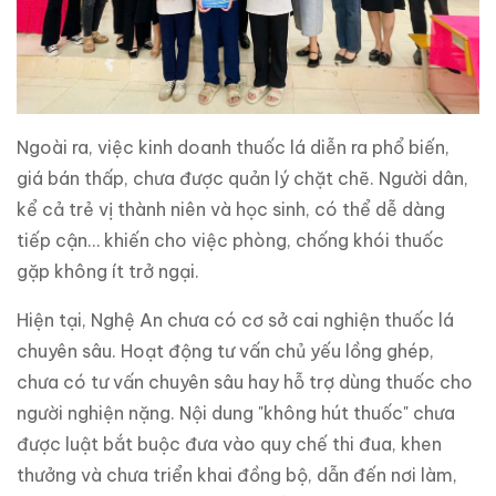
Ngoài ra, việc kinh doanh thuốc lá diễn ra phổ biến,
giá bán thấp, chưa được quản lý chặt chẽ. Người dân,
kể cả trẻ vị thành niên và học sinh, có thể dễ dàng
tiếp cận… khiến cho việc phòng, chống khói thuốc
gặp không ít trở ngại.
Hiện tại, Nghệ An chưa có cơ sở cai nghiện thuốc lá
chuyên sâu. Hoạt động tư vấn chủ yếu lồng ghép,
chưa có tư vấn chuyên sâu hay hỗ trợ dùng thuốc cho
người nghiện nặng. Nội dung "không hút thuốc" chưa
được luật bắt buộc đưa vào quy chế thi đua, khen
thưởng và chưa triển khai đồng bộ, dẫn đến nơi làm,