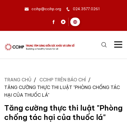
ccihp@ccihp.org
024.3577.0261
TRANG CHỦ
CCIHP TRÊN BÁO CHÍ
TĂNG CƯỜNG THỰC THI LUẬT "PHÒNG CHỐNG TÁC
HẠI CỦA THUỐC LÁ"
Tăng cường thực thi luật "Phòng
chống tác hại của thuốc lá"