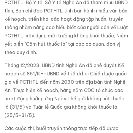
PCTHTL, Bộ Y tế, Sở Y tế Nghệ An đã tham mưu UBND
tỉnh, Ban chỉ đạo PCTHTL tỉnh ban hành nhiều văn bản,
kế hoạch, triển khai các hoạt động tập huấn, truyền
thông nhằm nâng cao hiểu biết của người dân về Luật
PCTHTL, xây dựng môi trường không khói thuốc; Niêm
yết biển "Cấm hút thuốc lá" tại các cơ quan, đơn vị
theo quy định.
Tháng 12/2023, UBND tỉnh Nghệ An đã phê duyệt Kế
hoạch số 861/KH-UBND về triển khai Chiến lược quốc
gia về PCTHTL đến năm 2030 trên địa bàn tỉnh Nghệ
An. Thực hiện kế hoạch, hàng năm CDC tổ chức các
hoạt động hưởng ứng Ngày Thế giới không hút thuốc
lá (31/5) và Tuần lễ Quốc gia không khói thuốc lá
(25/5-31/5).
Các cuộc thi, buổi truyền thông trực tiếp đã được