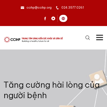
ccihp@ccihp.org
024.3577.0261
Tăng cường hài lòng của
người bệnh