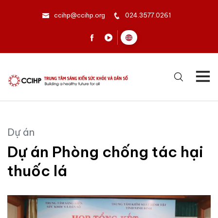
ccihp@ccihp.org
024.3577.0261
Dự án
Dự án Phòng chống tác hại
thuốc lá