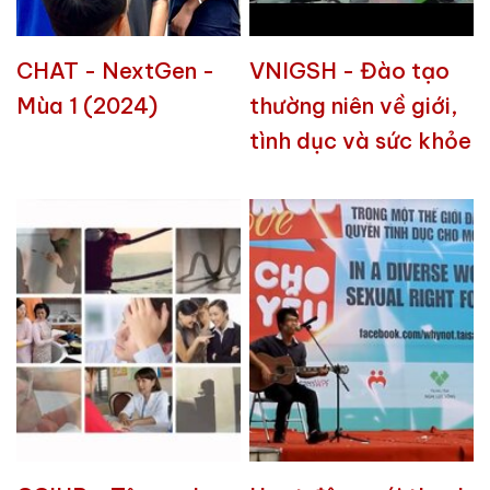
CHAT - NextGen -
VNIGSH - Đào tạo
Mùa 1 (2024)
thường niên về giới,
tình dục và sức khỏe