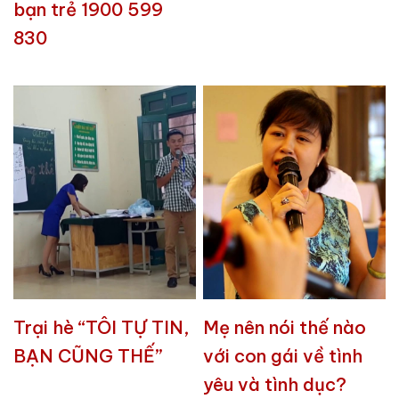
bạn trẻ 1900 599
830
Trại hè “TÔI TỰ TIN,
Mẹ nên nói thế nào
BẠN CŨNG THẾ”
với con gái về tình
yêu và tình dục?