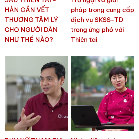
HÀN GẮN VẾT
pháp trong cung cấp
THƯƠNG TÂM LÝ
dịch vụ SKSS-TD
CHO NGƯỜI DÂN
trong ứng phó với
NHƯ THẾ NÀO?
Thiên tai