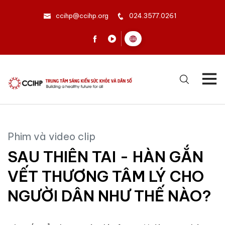
ccihp@ccihp.org
024.3577.0261
Phim và video clip
SAU THIÊN TAI - HÀN GẮN
VẾT THƯƠNG TÂM LÝ CHO
NGƯỜI DÂN NHƯ THẾ NÀO?