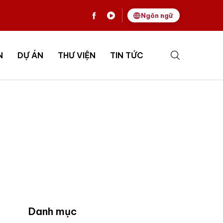
Ngôn ngữ
N
DỰ ÁN
THƯ VIỆN
TIN TỨC
Danh mục