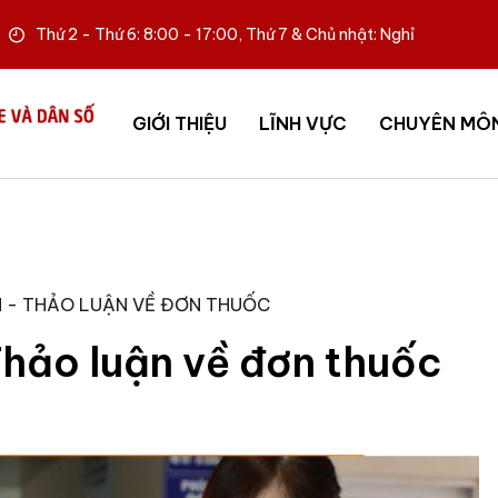
Thứ 2 - Thứ 6: 8:00 - 17:00, Thứ 7 & Chủ nhật: Nghỉ
GIỚI THIỆU
LĨNH VỰC
CHUYÊN MÔ
N - THẢO LUẬN VỀ ĐƠN THUỐC
Thảo luận về đơn thuốc