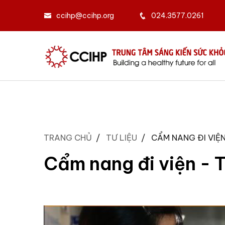
ccihp@ccihp.org
024.3577.0261
TRANG CHỦ
TƯ LIỆU
CẨM NANG ĐI VIỆ
Cẩm nang đi viện - 