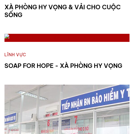
XÀ PHÒNG HY VỌNG & VẢI CHO CUỘC
SỐNG
LĨNH VỰC
SOAP FOR HOPE - XÀ PHÒNG HY VỌNG