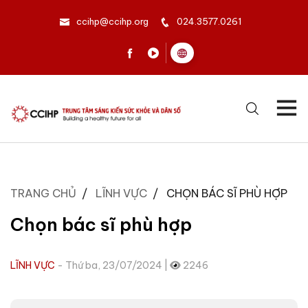
ccihp@ccihp.org
024.3577.0261
TRANG CHỦ
LĨNH VỰC
CHỌN BÁC SĨ PHÙ HỢP
Chọn bác sĩ phù hợp
LĨNH VỰC
- Thứ ba, 23/07/2024 |
2246