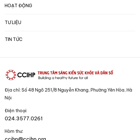
HOẠT ĐỘNG
TƯ LIỆU
TIN TỨC
Địa chỉ: Số 48 Ngõ 251/8 Nguyễn Khang, Phường Yên Hòa, Hà
Nội
Điện thoại:
024.3577.0261
Hòm thư:
ccihp@ccihp.org