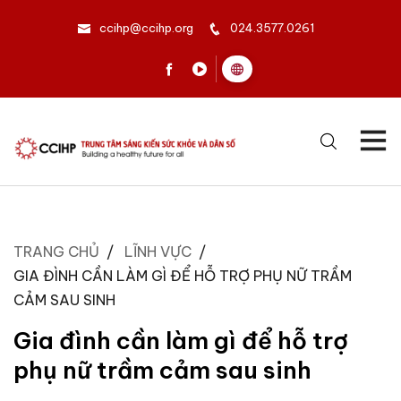
ccihp@ccihp.org
024.3577.0261
TRANG CHỦ
LĨNH VỰC
GIA ĐÌNH CẦN LÀM GÌ ĐỂ HỖ TRỢ PHỤ NỮ TRẦM
CẢM SAU SINH
Gia đình cần làm gì để hỗ trợ
phụ nữ trầm cảm sau sinh