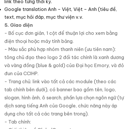
link theo từng thời kỳ.
Google translation Anh – Việt, Việt – Anh (tiêu đề,
text, mục hỏi đáp, mục thư viện v.v.
5. Giao diện
- Bố cục đơn giản, 1 cột để thuận lợi cho xem bằng
điện thoại hoặc máy tính bảng.
- Màu sắc phù hợp nhóm thanh niên (ưu tiên nam):
tông chủ đạo theo logo 2 đối tác chính là xanh dương
và vàng đồng (blue & gold) của Đại học Emory, và đỏ
đun của CCIHP.
- Trang chủ: link vào tất cả các module (theo các
tab chính bên dưới), có banner bao gồm tên, logo,
slogan, hình ảnh, ô search, phần lựa chọn ngôn ngữ (tự
dịch sang tiếng Anh của Google, chức năng này áp
dụng cho tất cả các trang bên trong).
- Tab chính: