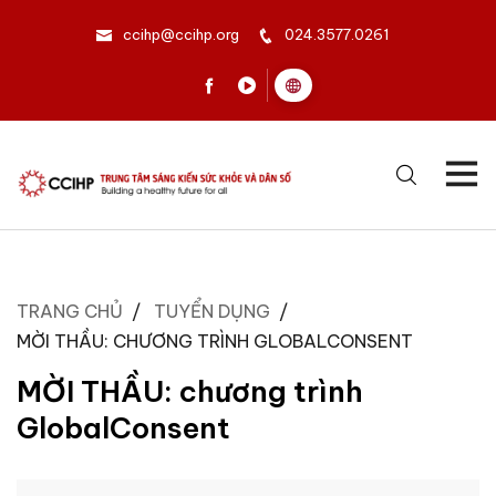
ccihp@ccihp.org
024.3577.0261
TRANG CHỦ
TUYỂN DỤNG
MỜI THẦU: CHƯƠNG TRÌNH GLOBALCONSENT
MỜI THẦU: chương trình
GlobalConsent