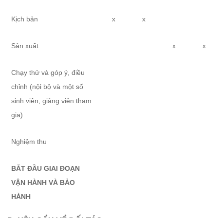
Kịch bản
x
x
Sản xuất
x
x
Chạy thử và góp ý, điều
chỉnh (nội bộ và một số
sinh viên, giảng viên tham
gia)
Nghiệm thu
BẮT ĐẦU GIAI ĐOẠN
VẬN HÀNH VÀ BẢO
HÀNH