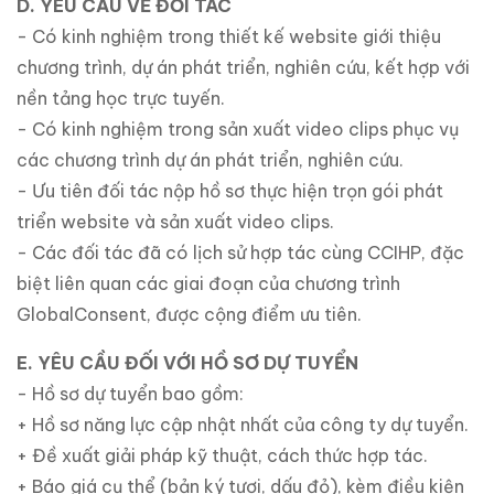
D. YÊU CẦU VỀ ĐỐI TÁC
- Có kinh nghiệm trong thiết kế website giới thiệu
chương trình, dự án phát triển, nghiên cứu, kết hợp với
nền tảng học trực tuyến.
- Có kinh nghiệm trong sản xuất video clips phục vụ
các chương trình dự án phát triển, nghiên cứu.
- Ưu tiên đối tác nộp hồ sơ thực hiện trọn gói phát
triển website và sản xuất video clips.
- Các đối tác đã có lịch sử hợp tác cùng CCIHP, đặc
biệt liên quan các giai đoạn của chương trình
GlobalConsent, được cộng điểm ưu tiên.
E. YÊU CẦU ĐỐI VỚI HỒ SƠ DỰ TUYỂN
- Hồ sơ dự tuyển bao gồm:
+ Hồ sơ năng lực cập nhật nhất của công ty dự tuyển.
+ Đề xuất giải pháp kỹ thuật, cách thức hợp tác.
+ Báo giá cụ thể (bản ký tươi, dấu đỏ), kèm điều kiện