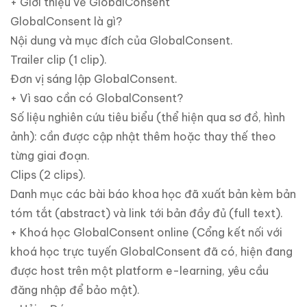
+ Giới thiệu về GlobalConsent
GlobalConsent là gì?
Nội dung và mục đích của GlobalConsent.
Trailer clip (1 clip).
Đơn vị sáng lập GlobalConsent.
+ Vì sao cần có GlobalConsent?
Số liệu nghiên cứu tiêu biểu (thể hiện qua sơ đồ, hình
ảnh): cần được cập nhật thêm hoặc thay thế theo
từng giai đoạn.
Clips (2 clips).
Danh mục các bài báo khoa học đã xuất bản kèm bản
tóm tắt (abstract) và link tới bản đầy đủ (full text).
+ Khoá học GlobalConsent online (Cổng kết nối với
khoá học trực tuyến GlobalConsent đã có, hiện đang
được host trên một platform e-learning, yêu cầu
đăng nhập để bảo mật).