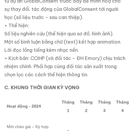
từ dự án GlobalConsent trước đây để minh hoạ cho
sự thay đổi, tác động của GlobalConsent tới người
học (số liệu trước – sau can thiệp).
+ Thể hiện:
Số liệu nghiên cứu (thể hiện qua sơ đồ, hình ảnh).
Một số bình luận bằng chữ (text) kết hợp animation.
Lời đọc lồng tiếng kèm nhạc nền.
+ Kịch bản: CCIHP (và đối tác – ĐH Emory) chịu trách
nhiệm chính. Phối hợp cùng đối tác sản xuất trong
chọn lọc các cách thể hiện thông tin.
C. KHUNG THỜI GIAN KỲ VỌNG
Tháng
Tháng
Tháng
Tháng
Hoạt động - 2024
1
2
3
4
Mời chào giá – Ký hợp
x